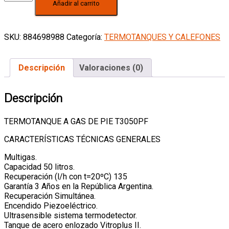
Añadir al carrito
A
Gas
Longvie
50
SKU:
884698988
Categoría:
TERMOTANQUES Y CALEFONES
Litros
De
Pie
Descripción
Valoraciones (0)
T3050pf
cantidad
Descripción
TERMOTANQUE A GAS DE PIE T3050PF
CARACTERÍSTICAS TÉCNICAS GENERALES
Multigas.
Capacidad 50 litros.
Recuperación (l/h con t=20ºC) 135
Garantía 3 Años en la República Argentina.
Recuperación Simultánea.
Encendido Piezoeléctrico.
Ultrasensible sistema termodetector.
Tanque de acero enlozado Vitroplus II.