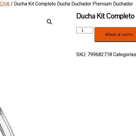
UCHA
/ Ducha Kit Completo Ducha Duchador Premium Duchador
Ducha Kit Completo
Ducha
Añadir al carrito
Kit
Completo
Ducha
Duchador
SKU:
799682718
Categoría
Premium
Duchador
cantidad