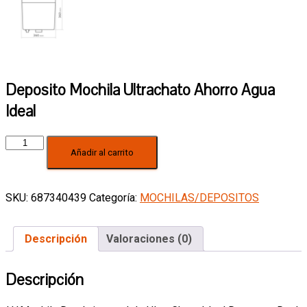
Deposito Mochila Ultrachato Ahorro Agua
Ideal
Deposito
Añadir al carrito
Mochila
Ultrachato
Ahorro
Agua
SKU:
687340439
Categoría:
MOCHILAS/DEPOSITOS
Ideal
cantidad
Descripción
Valoraciones (0)
Descripción