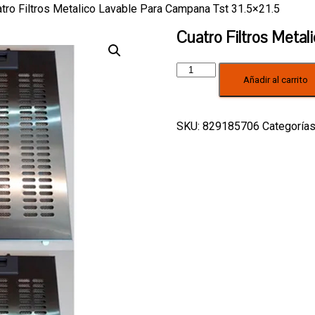
tro Filtros Metalico Lavable Para Campana Tst 31.5×21.5
Cuatro Filtros Metal
Cuatro
Añadir al carrito
Filtros
Metalico
Lavable
Para
SKU:
829185706
Categoría
Campana
Tst
31.5x21.5
cantidad