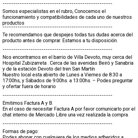
¯¯¯¯¯¯¯¯¯¯¯¯¯¯¯¯¯¯¯¯¯¯¯¯¯¯¯¯¯¯¯¯¯¯¯¯¯¯¯¯¯¯¯¯¯¯¯¯¯¯¯
Somos especialistas en el rubro, Conocemos el
funcionamiento y compatibilidades de cada uno de nuestros
productos
¯¯¯¯¯¯¯¯¯¯¯¯¯¯¯¯¯¯¯¯¯¯¯¯¯¯¯¯¯¯¯¯¯¯¯¯¯¯¯¯¯¯¯¯¯¯¯¯¯¯¯
Te recomendamos que despejes todas tus dudas acerca del
producto antes de comprar. Estamos a tu disposición.
¯¯¯¯¯¯¯¯¯¯¯¯¯¯¯¯¯¯¯¯¯¯¯¯¯¯¯¯¯¯¯¯¯¯¯¯¯¯¯¯¯¯¯¯¯¯¯¯¯¯¯
Nos encontramos en el barrio de Villa Devoto, muy cerca del
Hospital Zubizarreta . Cerca de las avenidas Beiró y Sanabria
y de la estación Devoto del tren San Martín
Nuestro local esta abierto de Lunes a Viernes de 8:30 a
17:00hs, y Sábados de 9:00hs. a 13:00hs. – Podes preguntar
y ofertar fuera de horario
¯¯¯¯¯¯¯¯¯¯¯¯¯¯¯¯¯¯¯¯¯¯¯¯¯¯¯¯¯¯¯¯¯¯¯¯¯¯¯¯¯¯¯¯¯¯¯¯¯¯¯
Emitimos Factura A y B.
En el caso de necesitar Factura A por favor comunicarlo por el
chat interno de Mercado Libre una vez realizada la compra.
¯¯¯¯¯¯¯¯¯¯¯¯¯¯¯¯¯¯¯¯¯¯¯¯¯¯¯¯¯¯¯¯¯¯¯¯¯¯¯¯¯¯¯¯¯¯¯¯¯¯¯
Formas de pago:
Podes abonar con cualquiera de los medios adheridos a