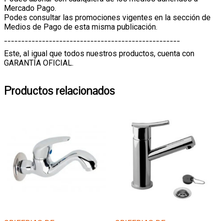
Mercado Pago.
Podes consultar las promociones vigentes en la sección de
Medios de Pago de esta misma publicación.
¯¯¯¯¯¯¯¯¯¯¯¯¯¯¯¯¯¯¯¯¯¯¯¯¯¯¯¯¯¯¯¯¯¯¯¯¯¯¯¯¯¯¯¯¯¯¯¯¯¯¯
Este, al igual que todos nuestros productos, cuenta con
GARANTÍA OFICIAL.
Productos relacionados