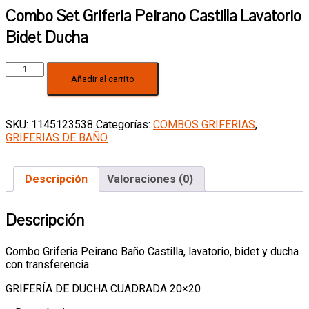
Combo Set Griferia Peirano Castilla Lavatorio
Bidet Ducha
Combo
Añadir al carrito
Set
Griferia
Peirano
Castilla
SKU:
1145123538
Categorías:
COMBOS GRIFERIAS
,
Lavatorio
GRIFERIAS DE BAÑO
Bidet
Ducha
cantidad
Descripción
Valoraciones (0)
Descripción
Combo Griferia Peirano Baño Castilla, lavatorio, bidet y ducha
con transferencia.
GRIFERÍA DE DUCHA CUADRADA 20×20