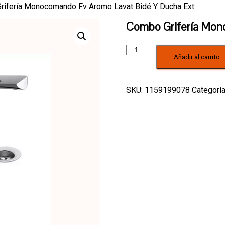
rifería Monocomando Fv Aromo Lavat Bidé Y Ducha Ext
Combo Grifería Mon
Combo
Añadir al carrito
Grifería
Monocomando
Fv
Aromo
SKU:
1159199078
Categorí
Lavat
Bidé
Y
Ducha
Ext
cantidad