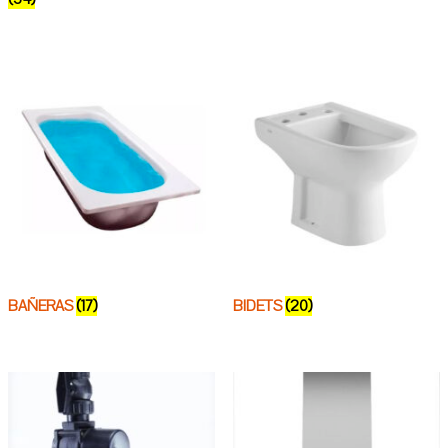
BAÑERAS
(17)
BIDETS
(20)